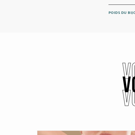
POIDS DU BI
V
V
V