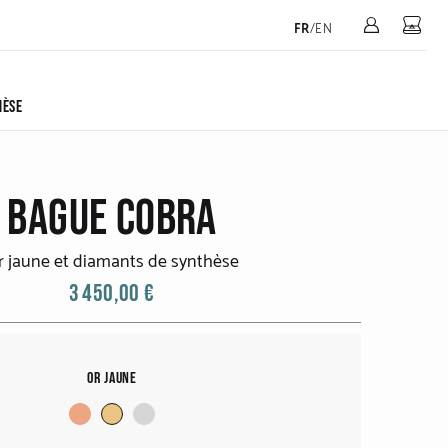
Mon 
FR
/
EN
HÈSE
BAGUE COBRA
r jaune et diamants de synthèse
3 450,00 €
Or jaune