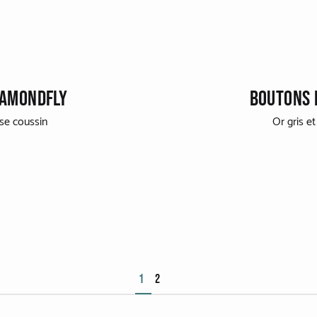
IAMONDFLY
BOUTONS 
èse coussin
Or gris e
1
2