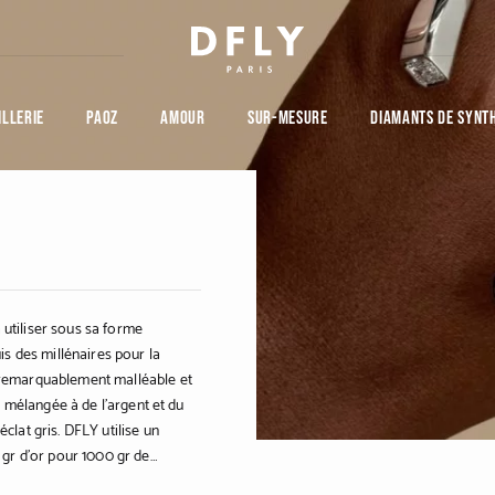
ILLERIE
PAOZ
AMOUR
SUR-MESURE
DIAMANTS DE SYNT
 utiliser sous sa forme
uis des millénaires pour la
t remarquablement malléable et
ple mélangée à de l’argent et du
éclat gris. DFLY utilise un
0 gr d’or pour 1000 gr de