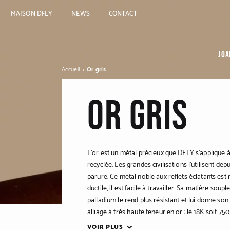
MAISON DFLY
NEWS
CONTACT
JOA
Accueil
Or gris
Or gris
L’or est un métal précieux que DFLY s’applique à
recyclée. Les grandes civilisations l’utilisent dep
parure. Ce métal noble aux reflets éclatants es
ductile, il est facile à travailler. Sa matière sou
palladium le rend plus résistant et lui donne son 
alliage à très haute teneur en or : le 18K soit 75
matière.
VOIR PLUS