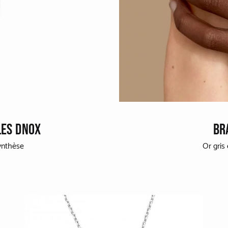
LES DNOX
BR
synthèse
Or gris