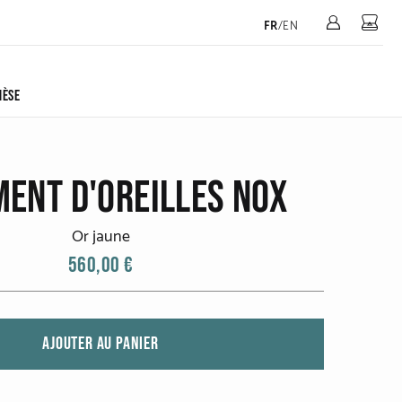
Mon 
FR
/
EN
HÈSE
ENT D'OREILLES NOX
Or jaune
560,00 €
AJOUTER AU PANIER