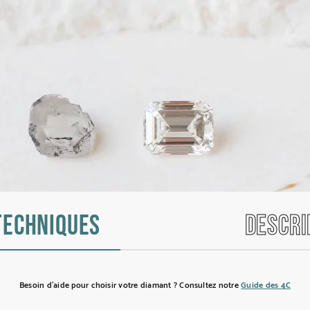
techniques
Descri
Besoin d’aide pour choisir votre diamant ? Consultez notre
Guide des 4C