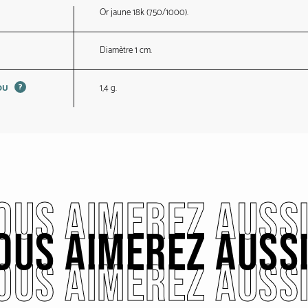
Or jaune 18k (750/1000).
Diamètre 1 cm.
?
1,4 g.
JOU
OUS AIMEREZ AUSS
OUS AIMEREZ AUSS
OUS AIMEREZ AUSS