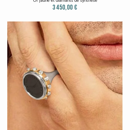
Or jaune et diamants de synthèse
Platine
3 450,00 €
COLLECTIONS
L'Homme
Cobra
Oddity
Alcione
Diamondfly