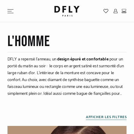
Mon co
Mon
DIAMANTS DE SYNTHÈSE
SUR-MESURE
JOAILLERIE
PAOZ
L'Homme
ACCÉDER À TOUS LES PRODUITS
DFLY a repensé l’anneau, un
design épuré et confortable
pour un
porté du matin au soir : le corps en argent satiné est surmonté d’un
VOTRE BIJOU SUR-MESURE
large ruban d’or. L’intérieur de la monture est concave pour le
À propos de PAOZ
Comprendre le diamant de synthèse
confort. Au choix, avec diamant de synthèse baguette comme un
Notre approche
faisceau lumineux ou rectangle comme une eau lumineuse, ou tout
Acheter PAOZ
ACHETER un diamant de synthèse
simplement plein or. Idéal aussi comme bague de fiançailles pour
LE SUR-MESURE PAR DFLY
Prise de rendez-vous
Homme.
AFFICHER LES FILTRES