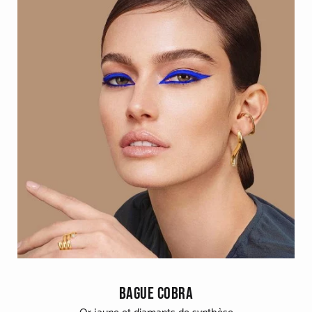
CATEGORIES
Bagues
Bracelets
Boucles d'oreilles
Colliers
MATIERES
Or gris
Or jaune
Or rouge
BAGUE COBRA
Or noirci