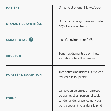
Or jaune et or gris 18 k 750/000
MATIÈRE
12 diamants de synthèse, ronds de
DIAMANT DE SYNTHÈSE
0,17 Ct environ chacun
?
0.85 Ct environ, pureté VS
CARAT TOTAL
Tous nos diamants de synthèse
COULEUR
sont de couleur H minimum
Très petites inclusions | Difficiles à
PURETÉ - DESCRIPTION
trouver à la loupe 10x
La table en céramique noire (2 cm
de diamètre) est personnalisable
FORME
sur demande : graver ce qui vous
tient à coeur ! (inclus dans le prix)