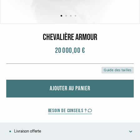
CATEGORIES
Bagues
Bracelets
Chevalière Armour
Boucles d'oreilles
20 000,00 €
Colliers
Guide des tailles
MATIERES
AJOUTER AU PANIER
Or gris
Or jaune
BESOIN DE CONSEILS ?
Or rouge
Livraison offerte
Or noirci