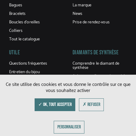
Bagues
La marque
Bracelets
News
Boucles d’oreilles
Prise de rendez-vous
Colliers
Tout le catalogue
UTILE
Diamants De Synthèse
Questions fréquentes
Comprendre le diamant de
synthèse
Entretien du bijou
Acheter un diamant de synthèse
Conditions générales de
Ce site utilise des cookies et vous donne le contrôle sur ce que
ventes
vous souhaitez activer
Livraisons et retours
Guide des tailles
✓ OK, TOUT ACCEPTER
✗ REFUSER
© DFLY 2026
PERSONNALISER
MENTIONS LÉGALES
POLITIQUE DE CONFIDENTIALITÉ DES COOKIES