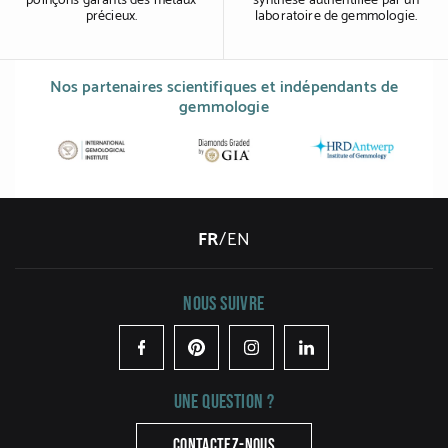
poinçons garants des métaux
synthèse authentifiée par un
précieux.
laboratoire de gemmologie.
Nos partenaires scientifiques et indépendants de
gemmologie
FR
/
EN
Nous suivre
Facebook
Pinterest
Instagram
LinkedIn
Une question ?
CONTACTEZ-NOUS