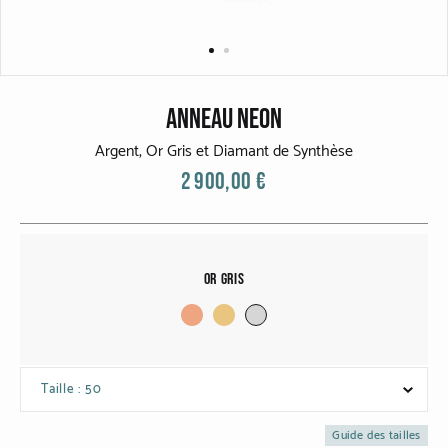
CATEGORIES
Bagues
Bracelets
ANNEAU NEON
Boucles d'oreilles
Argent, Or Gris et Diamant de Synthèse
2 900,00 €
Colliers
MATIERES
Or Gris
Or gris
Or jaune
Or rouge
Taille : 50
Or noirci
Guide des tailles