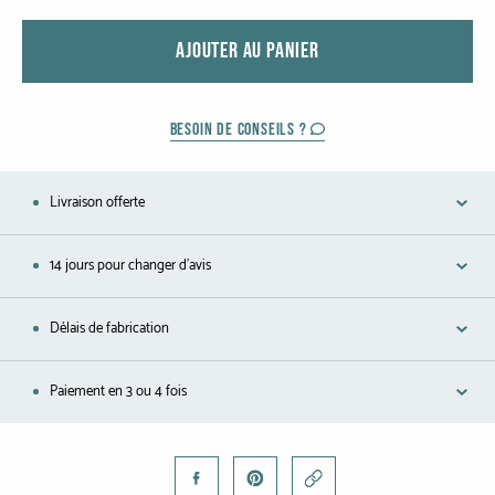
Platine
AJOUTER AU PANIER
COLLECTIONS
L'Homme
BESOIN DE CONSEILS ?
Cobra
Livraison offerte
Oddity
14 jours pour changer d'avis
Alcione
Diamondfly
Délais de fabrication
Paiement en 3 ou 4 fois