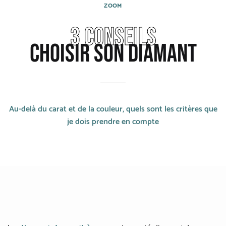
CATEGORIES
ZOOM
3 CONSEILS
Bagues
CHOISIR SON DIAMANT
Bracelets
Boucles d'oreilles
Colliers
Au-delà du carat et de la couleur, quels sont les critères que
je dois prendre en compte
MATIERES
Or gris
Or jaune
Or rouge
Or noirci