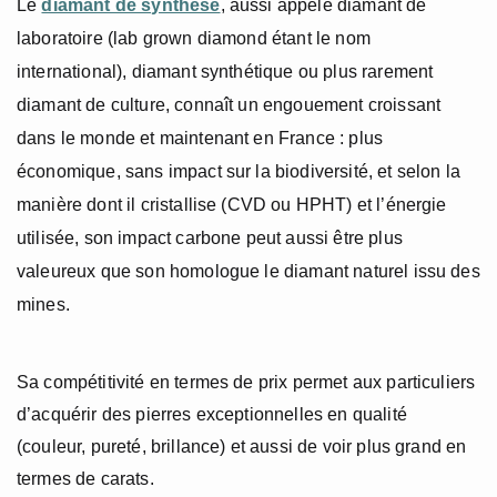
Le
diamant de synthèse
, aussi appelé diamant de
Platine
laboratoire (lab grown diamond étant le nom
international), diamant synthétique ou plus rarement
COLLECTIONS
diamant de culture, connaît un engouement croissant
L'Homme
dans le monde et maintenant en France : plus
économique, sans impact sur la biodiversité, et selon la
Cobra
manière dont il cristallise (CVD ou HPHT) et l’énergie
Oddity
utilisée, son impact carbone peut aussi être plus
valeureux que son homologue le diamant naturel issu des
Alcione
mines.
Diamondfly
Sa compétitivité en termes de prix permet aux particuliers
d’acquérir des pierres exceptionnelles en qualité
(couleur, pureté, brillance) et aussi de voir plus grand en
termes de carats.