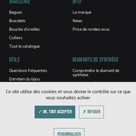
Joaillerie
DFLY
Bagues
La marque
Bracelets
News
Boucles d’oreilles
Prise de rendez-vous
Colliers
Tout le catalogue
UTILE
Diamants De Synthèse
Questions fréquentes
Comprendre le diamant de
synthèse
Entretien du bijou
Acheter un diamant de synthèse
Conditions générales de
Ce site utilise des cookies et vous donne le contrôle sur ce que
ventes
vous souhaitez activer
Livraisons et retours
Guide des tailles
✓ OK, TOUT ACCEPTER
✗ REFUSER
© DFLY 2026
PERSONNALISER