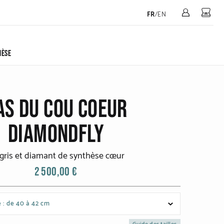
Mon 
FR
/
EN
HÈSE
AS DU COU COEUR
DIAMONDFLY
gris et diamant de synthèse cœur
2 500,00 €
 : de 40 à 42 cm