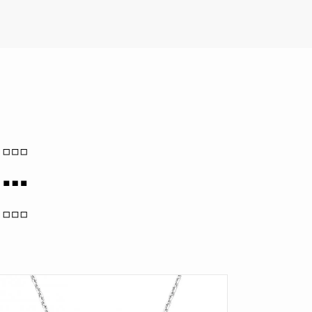
I…
I…
I…