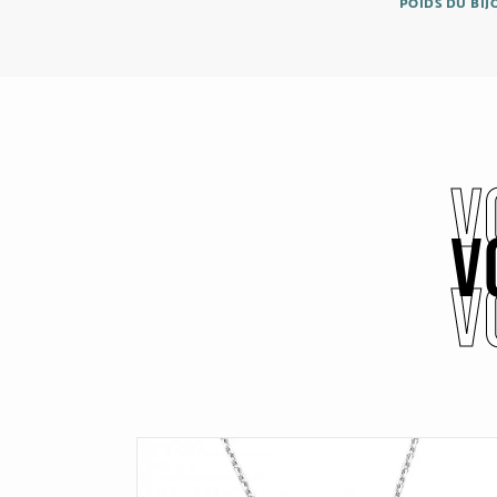
POIDS DU BI
V
V
V