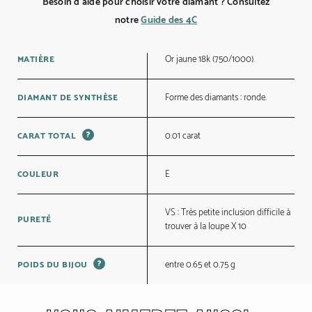
Besoin d’aide pour choisir votre diamant ? Consultez
notre
Guide des 4C
Or jaune 18k (750/1000).
MATIÈRE
Forme des diamants : ronde.
DIAMANT DE SYNTHÈSE
?
0.01 carat
CARAT TOTAL
E
COULEUR
VS : Très petite inclusion difficile à
PURETÉ
trouver à la loupe X 10
?
entre 0.65 et 0.75 g
POIDS DU BIJOU