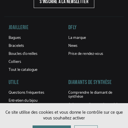
S'INSCRIRE À LA NEWSLETTER
Joaillerie
DFLY
Bagues
La marque
Bracelets
News
Boucles d’oreilles
Prise de rendez-vous
Colliers
Tout le catalogue
UTILE
Diamants De Synthèse
Questions fréquentes
Comprendre le diamant de
synthèse
Entretien du bijou
Acheter un diamant de synthèse
Conditions générales de
Ce site utilise des cookies et vous donne le contrôle sur ce que
ventes
vous souhaitez activer
Livraisons et retours