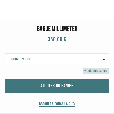
CATEGORIES
Bagues
Bracelets
Bague millimeter
Boucles d'oreilles
350,00 €
Colliers
Taille : M (52)
MATIERES
Guide des tailles
Or gris
Or jaune
AJOUTER AU PANIER
Or rouge
BESOIN DE CONSEILS ?
Or noirci