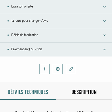
Platine
Livraison offerte
COLLECTIONS
14 jours pour changer d'avis
L'Homme
Délais de fabrication
Cobra
Paiement en 3 ou 4 fois
Oddity
Alcione
Diamondfly
Détails techniques
Description