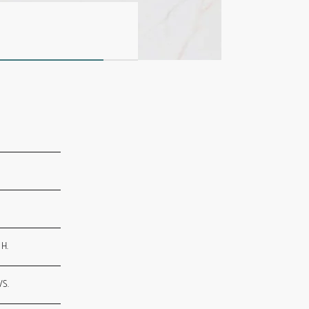
 H.
VS.