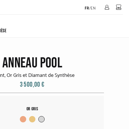
Mon 
FR
/
EN
HÈSE
ANNEAU POOL
nt, Or Gris et Diamant de Synthèse
3 500,00 €
Or Gris